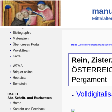
manu
Suche
Handschriftensammlungen
Mittelalt
Digitalisierte Handschriften
Kataloge
Bibliographie
Materialien
Über dieses Portal
Projektteam
Karte
WZMA
Briquet-online
Hebraica
Bernstein
IMAFO
Abt. Schrift- und Buchwesen
Home
Kontakt und Feedback