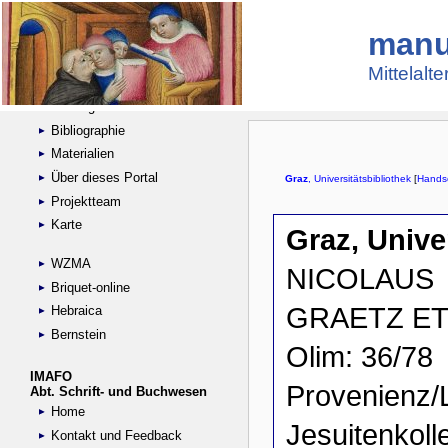
manu
Suche
Handschriftensammlungen
Mittelalt
Digitalisierte Handschriften
Kataloge
Bibliographie
Materialien
Über dieses Portal
Projektteam
Karte
WZMA
Briquet-online
Hebraica
Bernstein
IMAFO
Abt. Schrift- und Buchwesen
Home
Kontakt und Feedback