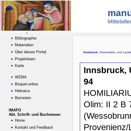
manu
Suche
Handschriftensammlungen
Mittelalt
Digitalisierte Handschriften
Kataloge
Bibliographie
Materialien
Über dieses Portal
Projektteam
Karte
WZMA
Briquet-online
Hebraica
Bernstein
IMAFO
Abt. Schrift- und Buchwesen
Home
Kontakt und Feedback