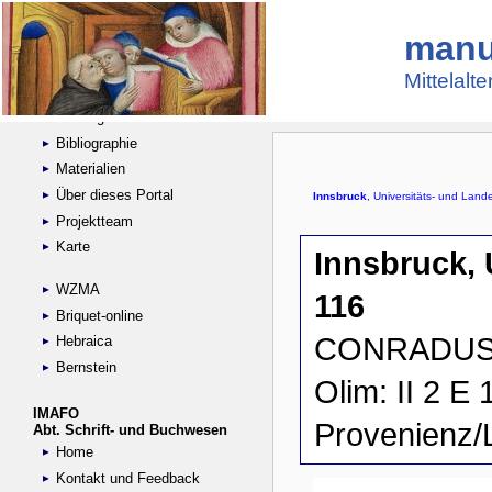
manu
Suche
Handschriftensammlungen
Mittelalt
Digitalisierte Handschriften
Kataloge
Bibliographie
Materialien
Über dieses Portal
Projektteam
Karte
WZMA
Briquet-online
Hebraica
Bernstein
IMAFO
Abt. Schrift- und Buchwesen
Home
Kontakt und Feedback