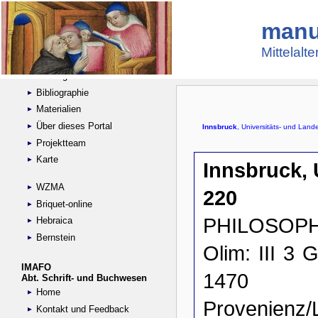
manu
Suche
Handschriftensammlungen
Mittelalt
Digitalisierte Handschriften
Kataloge
Bibliographie
Materialien
Über dieses Portal
Projektteam
Karte
WZMA
Briquet-online
Hebraica
Bernstein
IMAFO
Abt. Schrift- und Buchwesen
Home
Kontakt und Feedback