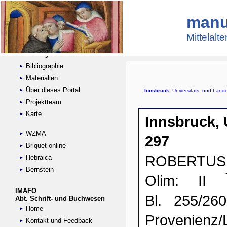
manu
Suche
Handschriftensammlungen
Mittelalt
Digitalisierte Handschriften
Kataloge
Bibliographie
Materialien
Über dieses Portal
Projektteam
Karte
WZMA
Briquet-online
Hebraica
Bernstein
IMAFO
Abt. Schrift- und Buchwesen
Home
Kontakt und Feedback