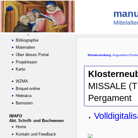
manu
Suche
Handschriftensammlungen
Mittelalt
Digitalisierte Handschriften
Kataloge
Bibliographie
Materialien
Über dieses Portal
Projektteam
Karte
WZMA
Briquet-online
Hebraica
Bernstein
IMAFO
Abt. Schrift- und Buchwesen
Home
Kontakt und Feedback