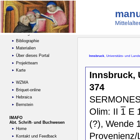
manu
Suche
Handschriftensammlungen
Mittelalt
Digitalisierte Handschriften
Kataloge
Bibliographie
Materialien
Über dieses Portal
Projektteam
Karte
WZMA
Briquet-online
Hebraica
Bernstein
IMAFO
Abt. Schrift- und Buchwesen
Home
Kontakt und Feedback