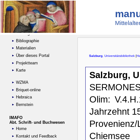
manu
Suche
Handschriftensammlungen
Mittelalt
Digitalisierte Handschriften
Kataloge
Bibliographie
Materialien
Über dieses Portal
Projektteam
Karte
WZMA
Briquet-online
Hebraica
Bernstein
IMAFO
Abt. Schrift- und Buchwesen
Home
Kontakt und Feedback