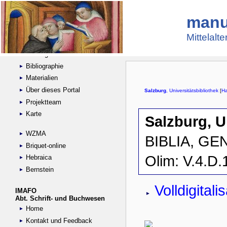
manu
Suche
Handschriftensammlungen
Mittelalt
Digitalisierte Handschriften
Kataloge
Bibliographie
Materialien
Über dieses Portal
Projektteam
Karte
WZMA
Briquet-online
Hebraica
Bernstein
IMAFO
Abt. Schrift- und Buchwesen
Home
Kontakt und Feedback