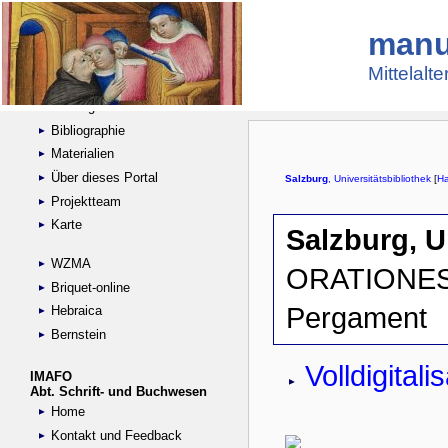
manu
Suche
Handschriftensammlungen
Mittelalt
Digitalisierte Handschriften
Kataloge
Bibliographie
Materialien
Über dieses Portal
Projektteam
Karte
WZMA
Briquet-online
Hebraica
Bernstein
IMAFO
Abt. Schrift- und Buchwesen
Home
Kontakt und Feedback