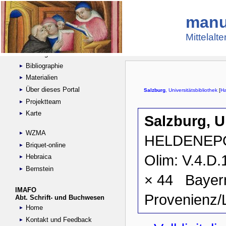
manu
Suche
Handschriftensammlungen
Mittelalt
Digitalisierte Handschriften
Kataloge
Bibliographie
Materialien
Über dieses Portal
Projektteam
Karte
WZMA
Briquet-online
Hebraica
Bernstein
IMAFO
Abt. Schrift- und Buchwesen
Home
Kontakt und Feedback