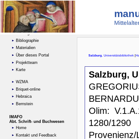
manu
Suche
Handschriftensammlungen
Mittelalt
Digitalisierte Handschriften
Kataloge
Bibliographie
Materialien
Über dieses Portal
Projektteam
Karte
WZMA
Briquet-online
Hebraica
Bernstein
IMAFO
Abt. Schrift- und Buchwesen
Home
Kontakt und Feedback