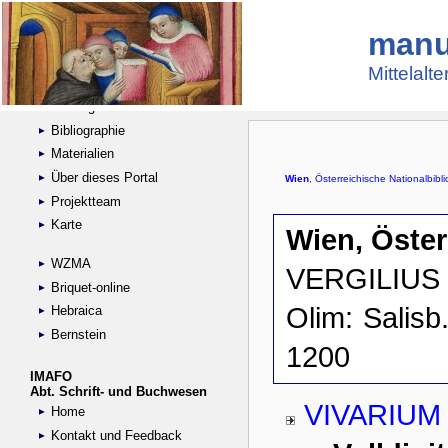
manu
Suche
Handschriftensammlungen
Mittelalt
Digitalisierte Handschriften
Kataloge
Bibliographie
Materialien
Über dieses Portal
Projektteam
Karte
WZMA
Briquet-online
Hebraica
Bernstein
IMAFO
Abt. Schrift- und Buchwesen
Home
Kontakt und Feedback