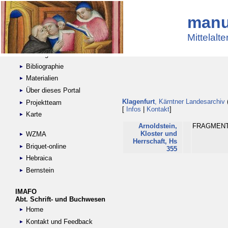
manu
Suche
Handschriftensammlungen
Mittelalt
Digitalisierte Handschriften
Kataloge
Bibliographie
Materialien
Über dieses Portal
Klagenfurt
, Kärntner Landesarchiv
Projektteam
[
Infos
|
Kontakt
]
Karte
Arnoldstein,
FRAGMENTE
Kloster und
WZMA
Herrschaft, Hs
Briquet-online
355
Hebraica
Bernstein
IMAFO
Abt. Schrift- und Buchwesen
Home
Kontakt und Feedback