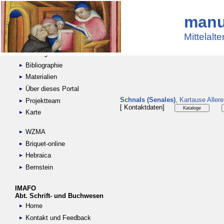
manu
Suche
Handschriftensammlungen
Mittelalt
Digitalisierte Handschriften
Kataloge
Bibliographie
Materialien
Über dieses Portal
Schnals (Senales)
, Kartause Aller
Projektteam
[ Kontaktdaten]
Karte
WZMA
Briquet-online
Hebraica
Bernstein
IMAFO
Abt. Schrift- und Buchwesen
Home
Kontakt und Feedback