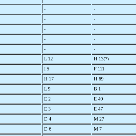
-
-
-
-
-
-
-
-
-
-
L 12
H 13(?)
I 5
F 111
H 17
H 69
L 9
B 1
E 2
E 49
E 3
E 47
D 4
M 27
D 6
M 7