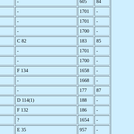
-
605
84
-
1701
-
-
1701
-
-
1700
-
C 82
183
85
-
1701
-
-
1700
-
F 134
1658
-
-
1668
-
-
177
87
D 114(1)
188
-
F 132
186
-
?
1654
-
E 35
957
-