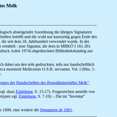
tes Melk
onologisch absteigender Anordnung die übrigen Signaturen
chriften betrifft und die wohl nur kurzzeitig gegen Ende des
, die seit dem 18. Jahrhundert verwendet wurde. In der
er ermittelt - jene Signatur, die dem in MBKÖ I 161-261
eudruck Aalen 1974) abgedruckten Bibliothekskatalog aus
ch dabei um den teils gedruckten, teils nur handschriftlich
a monsterii Mellicensis O.S.B. servantur. Vol. I (Mss. 1-
.
entars der Handschriften des Benediktinerstiftes Melk"
.
(vgl. dazu
Einleitung
, S. 15-17). Fragezeichen anstelle von
entypen vgl.
Einleitung
, S. 7-10). - Die im "Inventar"
s 1000, eine weitere die
Signaturen ab 1001
.