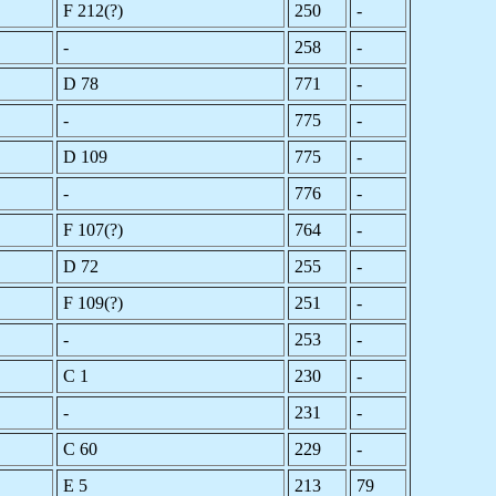
F 212(?)
250
-
-
258
-
D 78
771
-
-
775
-
D 109
775
-
-
776
-
F 107(?)
764
-
D 72
255
-
F 109(?)
251
-
-
253
-
C 1
230
-
-
231
-
C 60
229
-
E 5
213
79