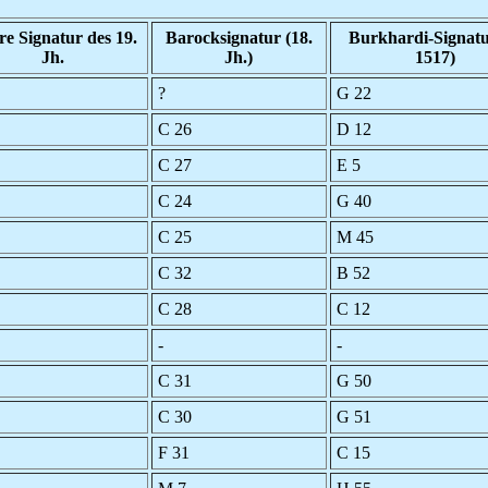
re Signatur des 19.
Barocksignatur (18.
Burkhardi-Signatu
Jh.
Jh.)
1517)
?
G 22
C 26
D 12
C 27
E 5
C 24
G 40
C 25
M 45
C 32
B 52
C 28
C 12
-
-
C 31
G 50
C 30
G 51
F 31
C 15