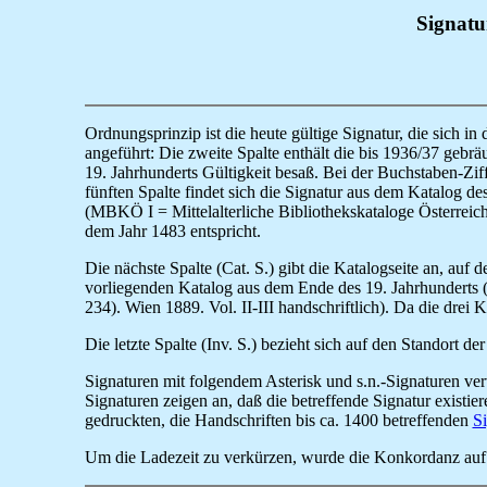
Signatu
Ordnungsprinzip ist die heute gültige Signatur, die sich i
angeführt: Die zweite Spalte enthält die bis 1936/37 gebräu
19. Jahrhunderts Gültigkeit besaß. Bei der Buchstaben-Ziff
fünften Spalte findet sich die Signatur aus dem Katalog de
(MBKÖ I = Mittelalterliche Bibliothekskataloge Österreic
dem Jahr 1483 entspricht.
Die nächste Spalte (Cat. S.) gibt die Katalogseite an, auf 
vorliegenden Katalog aus dem Ende des 19. Jahrhunderts ([
234). Wien 1889. Vol. II-III handschriftlich). Da die drei
Die letzte Spalte (Inv. S.) bezieht sich auf den Standort 
Signaturen mit folgendem Asterisk und s.n.-Signaturen ver
Signaturen zeigen an, daß die betreffende Signatur existi
gedruckten, die Handschriften bis ca. 1400 betreffenden
S
Um die Ladezeit zu verkürzen, wurde die Konkordanz auf zw