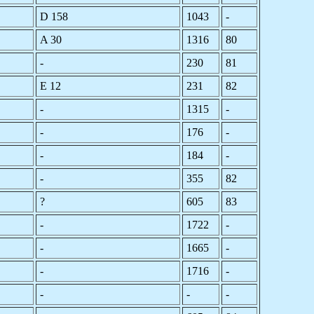
D 158
1043
-
A 30
1316
80
-
230
81
E 12
231
82
-
1315
-
-
176
-
-
184
-
-
355
82
?
605
83
-
1722
-
-
1665
-
-
1716
-
-
-
-