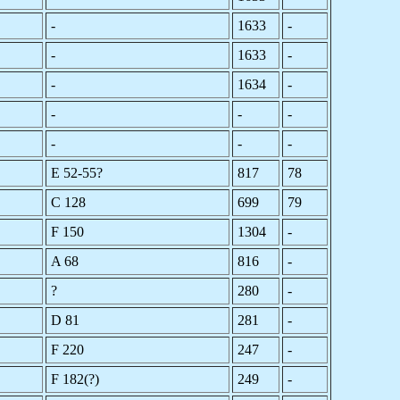
-
1633
-
-
1633
-
-
1634
-
-
-
-
-
-
-
E 52-55?
817
78
C 128
699
79
F 150
1304
-
A 68
816
-
?
280
-
D 81
281
-
F 220
247
-
F 182(?)
249
-