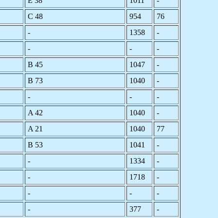
E 38
1011
-
C 48
954
76
-
1358
-
-
-
-
B 45
1047
-
B 73
1040
-
-
-
-
A 42
1040
-
A 21
1040
77
B 53
1041
-
-
1334
-
-
1718
-
-
-
-
-
377
-