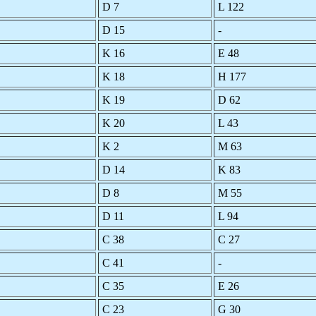
D 7
L 122
D 15
-
K 16
E 48
K 18
H 177
K 19
D 62
K 20
L 43
K 2
M 63
D 14
K 83
D 8
M 55
D 11
L 94
C 38
C 27
C 41
-
C 35
E 26
C 23
G 30