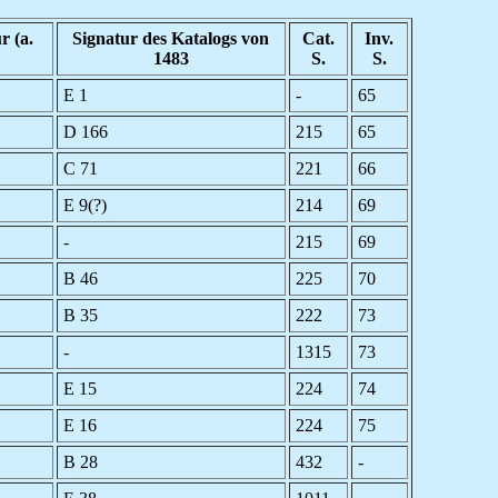
r (a.
Signatur des Katalogs von
Cat.
Inv.
1483
S.
S.
E 1
-
65
D 166
215
65
C 71
221
66
E 9(?)
214
69
-
215
69
B 46
225
70
B 35
222
73
-
1315
73
E 15
224
74
E 16
224
75
B 28
432
-