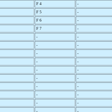
F 4
-
F 5
-
F 6
-
F 7
-
-
-
-
-
-
-
-
-
-
-
-
-
-
-
-
-
-
-
-
-