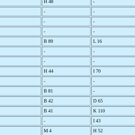
H 48
-
-
-
-
-
-
-
B 89
L 16
-
-
-
-
H 44
I 70
-
-
B 81
-
B 42
D 65
B 41
K 110
-
I 43
M 4
H 52