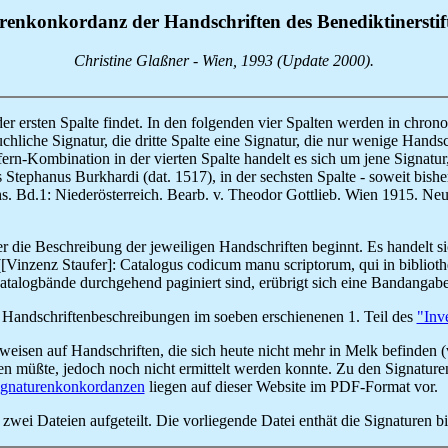
renkonkordanz der Handschriften des Benediktinerstif
Christine Glaßner - Wien, 1993 (Update 2000).
n der ersten Spalte findet. In den folgenden vier Spalten werden in chr
chliche Signatur, die dritte Spalte eine Signatur, die nur wenige Hands
ern-Kombination in der vierten Spalte handelt es sich um jene Signatur
s Stephanus Burkhardi (dat. 1517), in der sechsten Spalte - soweit bish
hs. Bd.1: Niederösterreich. Bearb. v. Theodor Gottlieb. Wien 1915. N
der die Beschreibung der jeweiligen Handschriften beginnt. Es handelt si
Vinzenz Staufer]: Catalogus codicum manu scriptorum, qui in bibliothec
 Katalogbände durchgehend paginiert sind, erübrigt sich eine Bandangabe
der Handschriftenbeschreibungen im soeben erschienenen 1. Teil des
"Inv
weisen auf Handschriften, die sich heute nicht mehr in Melk befinden 
eren müßte, jedoch noch nicht ermittelt werden konnte. Zu den Signatur
ignaturenkonkordanzen
liegen auf dieser Website im PDF-Format vor.
ei Dateien aufgeteilt. Die vorliegende Datei enthät die Signaturen bi