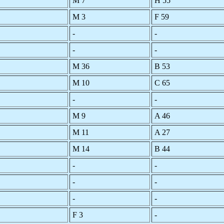
M 7
H 55
M 3
F 59
-
-
-
-
M 36
B 53
M 10
C 65
-
-
M 9
A 46
M 11
A 27
M 14
B 44
-
-
-
-
-
-
F 3
-