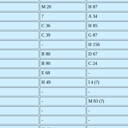
M 20
H 87
?
A 34
C 36
H 85
C 39
G 87
-
H 156
B 80
D 67
B 90
C 24
E 68
-
H 49
I 4 (?)
-
-
-
M 83 (?)
-
-
-
-