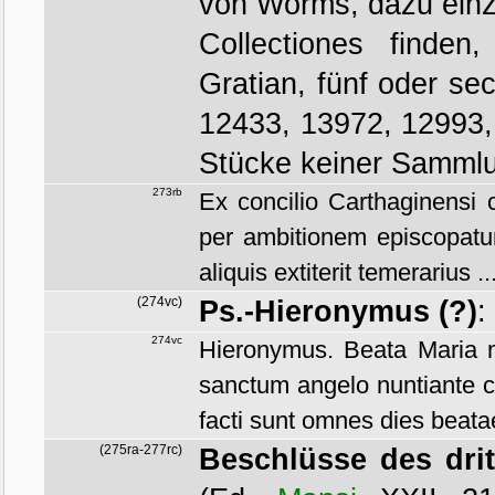
von Worms, dazu einz
Collectiones finde
Gratian, fünf oder sec
12433, 13972, 12993,
Stücke keiner Samml
273rb
Ex concilio Carthaginensi 
per ambitionem episcopatum
aliquis extiterit temerarius ..
(274vc)
Ps.-Hieronymus (?)
:
274vc
Hieronymus. Beata Maria m
sanctum angelo nuntiante co
facti sunt omnes dies beatae
(275ra-277rc)
Beschlüsse des dri