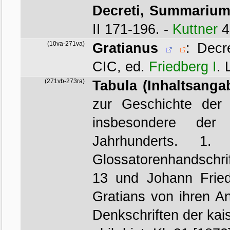
Decreti, Summarium
II 171-196. -
Kuttner
4
(10va-271va)
Gratianus
:
Decr
CIC, ed.
Friedberg I
. 
(271vb-273ra)
Tabula (Inhaltsanga
zur Geschichte der ju
insbesondere der D
Jahrhunderts. 1.
Glossatorenhandschrif
13 und Johann Fried
Gratians von ihren A
Denkschriften der kai