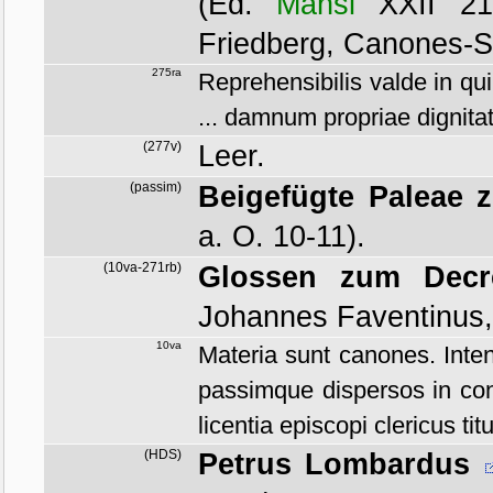
(Ed.
Mansi
XXII 217
Friedberg, Canones-
275ra
Reprehensibilis valde in qu
... damnum propriae dignitati
(277v)
Leer.
(passim)
Beigefügte Paleae 
a. O. 10-11)
.
(10va-271rb)
Glossen zum Decre
Johannes Faventinus, 
10va
Materia sunt canones. Inten
passimque dispersos in con
licentia episcopi clericus tit
(HDS)
Petrus Lombardus