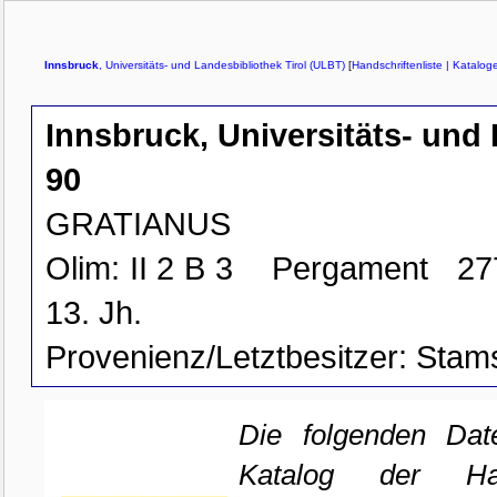
Innsbruck
, Universitäts- und Landesbibliothek Tirol (ULBT)
[
Handschriftenliste
| Katalog
Innsbruck, Universitäts- und 
90
GRATIANUS
Olim: II 2 B 3
Pergament
27
13. Jh.
Provenienz/Letztbesitzer:
Stams
Die folgenden Da
Katalog der Han