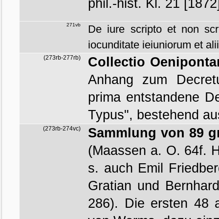
phil.-hist. Kl. 21 [1872
271vb
De iure scripto et non scr
iocunditate ieiuniorum et alii
(273rb-277rb)
Collectio Oeniponta
Anhang zum Decretu
prima entstandene De
Typus", bestehend aus
(273rb-274vc)
Sammlung von 89 gr
(Maassen a. O. 64f. H
s. auch Emil Friedb
Gratian und Bernhard
286)
.
Die ersten 48 