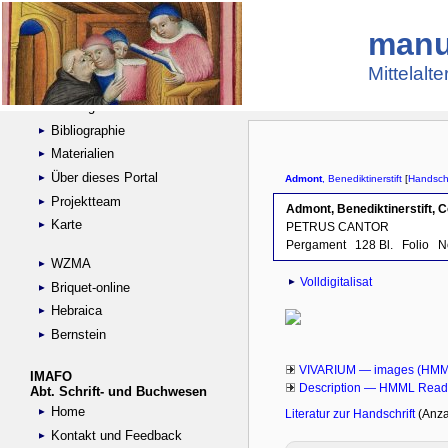
manu
Suche
Handschriftensammlungen
Mittelalt
Digitalisierte Handschriften
Kataloge
Bibliographie
Materialien
Über dieses Portal
Projektteam
Karte
WZMA
Briquet-online
Hebraica
Bernstein
IMAFO
Abt. Schrift- und Buchwesen
Home
Kontakt und Feedback