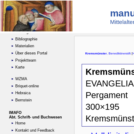
manu
Suche
Handschriftensammlungen
Mittelalt
Digitalisierte Handschriften
Kataloge
Bibliographie
Materialien
Über dieses Portal
Projektteam
Karte
WZMA
Briquet-online
Hebraica
Bernstein
IMAFO
Abt. Schrift- und Buchwesen
Home
Kontakt und Feedback