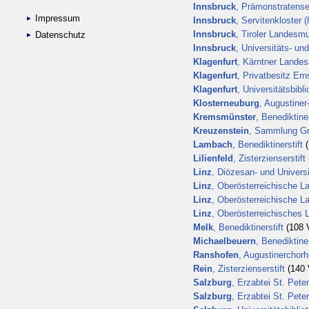
Innsbruck
, Prämonstratenser
Impressum
Innsbruck
, Servitenkloster 
Innsbruck
, Tiroler Landes
Datenschutz
Innsbruck
, Universitäts- un
Klagenfurt
, Kärntner Landes
Klagenfurt
, Privatbesitz Ern
Klagenfurt
, Universitätsbibli
Klosterneuburg
, Augustiner
Kremsmünster
, Benediktiner
Kreuzenstein
, Sammlung Gr
Lambach
, Benediktinerstift
(
Lilienfeld
, Zisterzienserstift
Linz
, Diözesan- und Universi
Linz
, Oberösterreichische 
Linz
, Oberösterreichische La
Linz
, Oberösterreichisches 
Melk
, Benediktinerstift
(108 V
Michaelbeuern
, Benediktiner
Ranshofen
, Augustinerchorhe
Rein
, Zisterzienserstift
(140 V
Salzburg
, Erzabtei St. Peter
Salzburg
, Erzabtei St. Peter