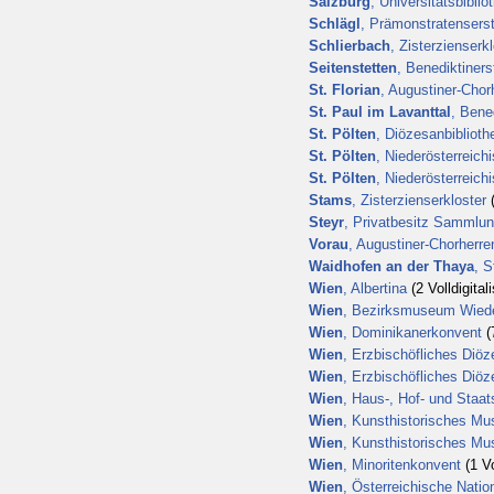
Salzburg
, Universitätsbiblio
Schlägl
, Prämonstratenserst
Schlierbach
, Zisterzienserk
Seitenstetten
, Benediktinerst
St. Florian
, Augustiner-Chorh
St. Paul im Lavanttal
, Bened
St. Pölten
, Diözesanbiblioth
St. Pölten
, Niederösterreic
St. Pölten
, Niederösterreic
Stams
, Zisterzienserkloster
(
Steyr
, Privatbesitz Sammlun
Vorau
, Augustiner-Chorherren
Waidhofen an der Thaya
, S
Wien
, Albertina
(2 Volldigital
Wien
, Bezirksmuseum Wied
Wien
, Dominikanerkonvent
(7
Wien
, Erzbischöfliches Diö
Wien
, Erzbischöfliches Diöz
Wien
, Haus-, Hof- und Staat
Wien
, Kunsthistorisches M
Wien
, Kunsthistorisches M
Wien
, Minoritenkonvent
(1 Vo
Wien
, Österreichische Natio