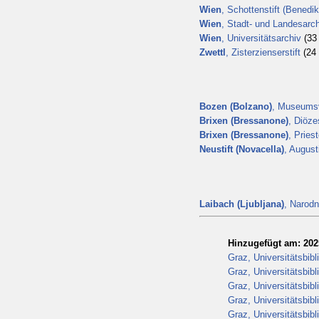
Wien
, Schottenstift (Benedik
Wien
, Stadt- und Landesarc
Wien
, Universitätsarchiv
(33 
Zwettl
, Zisterzienserstift
(24 
Bozen (Bolzano)
, Museumsv
Brixen (Bressanone)
, Diöz
Brixen (Bressanone)
, Pries
Neustift (Novacella)
, August
Laibach (Ljubljana)
, Narodn
Hinzugefügt am: 202
Graz, Universitätsbibl
Graz, Universitätsbib
Graz, Universitätsbib
Graz, Universitätsbib
Graz, Universitätsbib