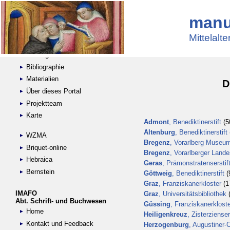
manu
Suche
Handschriftensammlungen
Mittelalt
Digitalisierte Handschriften
Kataloge
Bibliographie
Materialien
D
Über dieses Portal
Projektteam
Karte
Admont
, Benediktinerstift
(50
Altenburg
, Benediktinerstift
WZMA
Bregenz
, Vorarlberg Museum
Briquet-online
Bregenz
, Vorarlberger Land
Hebraica
Geras
, Prämonstratenserstif
Bernstein
Göttweig
, Benediktinerstift
(9
Graz
, Franziskanerkloster
(17
IMAFO
Graz
, Universitätsbibliothek
(
Abt. Schrift- und Buchwesen
Güssing
, Franziskanerklost
Home
Heiligenkreuz
, Zisterzienser
Kontakt und Feedback
Herzogenburg
, Augustiner-C