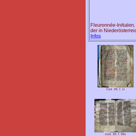
Fleuronnée-Initialen
der in Niederösterre
Infos
Cod. 36, f. 1r
Cod. 36, f. 68v