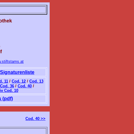
iothek
)
f
.stiftstams.at
Signaturenliste
d. 11
/
Cod. 12
/
Cod. 13
Cod. 36
/
Cod. 40
/
iv Cod. 10
 (pdf)
Cod. 40 >>