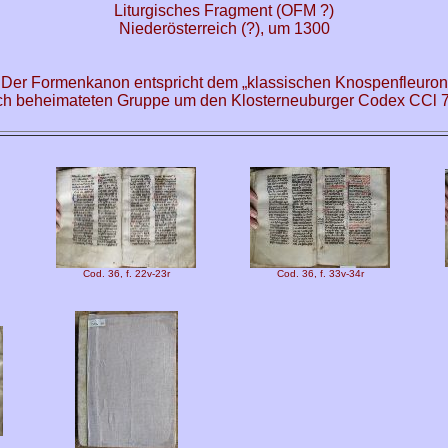
Liturgisches Fragment (OFM ?)
Niederösterreich (?), um 1300
. Der Formenkanon entspricht dem „klassischen Knospenfleuronn
ich beheimateten Gruppe um den Klosterneuburger Codex CCl 73
Cod. 36, f. 22v-23r
Cod. 36, f. 33v-34r