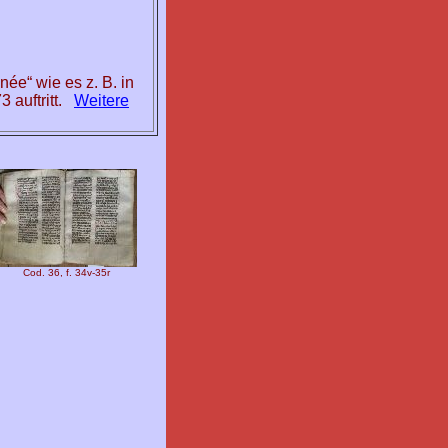
ée“ wie es z. B. in
 auftritt.
Weitere
Cod. 36, f. 34v-35r