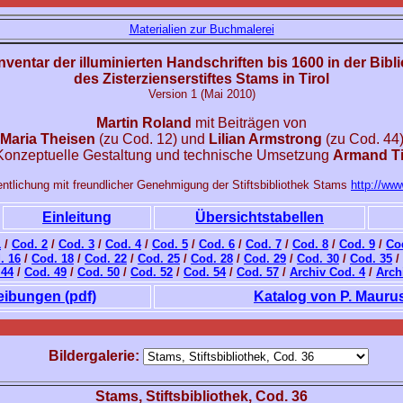
Materialien zur Buchmalerei
nventar der illuminierten Handschriften bis 1600 in der Bibl
des Zisterzienserstiftes Stams in Tirol
Version 1 (Mai 2010)
Martin Roland
mit Beiträgen von
Maria Theisen
(zu Cod. 12) und
Lilian Armstrong
(zu Cod. 44
Konzeptuelle Gestaltung und technische Umsetzung
Armand Ti
entlichung mit freundlicher Genehmigung der Stiftsbibliothek Stams
http://www
Einleitung
Übersichtstabellen
1
/
Cod. 2
/
Cod. 3
/
Cod. 4
/
Cod. 5
/
Cod. 6
/
Cod. 7
/
Cod. 8
/
Cod. 9
/
Co
. 16
/
Cod. 18
/
Cod. 22
/
Cod. 25
/
Cod. 28
/
Cod. 29
/
Cod. 30
/
Cod. 35
/
 44
/
Cod. 49
/
Cod. 50
/
Cod. 52
/
Cod. 54
/
Cod. 57
/
Archiv Cod. 4
/
Arch
ibungen (pdf)
Katalog von P. Maurus
Bildergalerie:
Stams, Stiftsbibliothek, Cod. 36