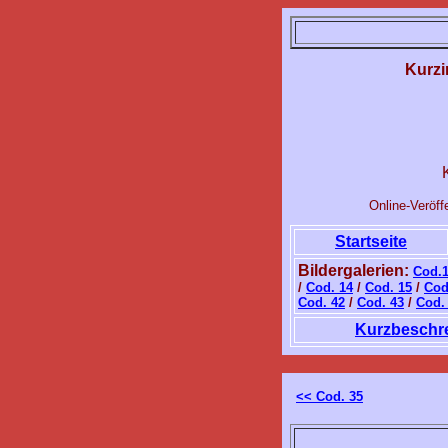
Kurzi
Online-Veröff
Startseite
Bildergalerien:
Cod.
/
Cod. 14
/
Cod. 15
/
Cod
Cod. 42
/
Cod. 43
/
Cod.
Kurzbeschre
<< Cod. 35